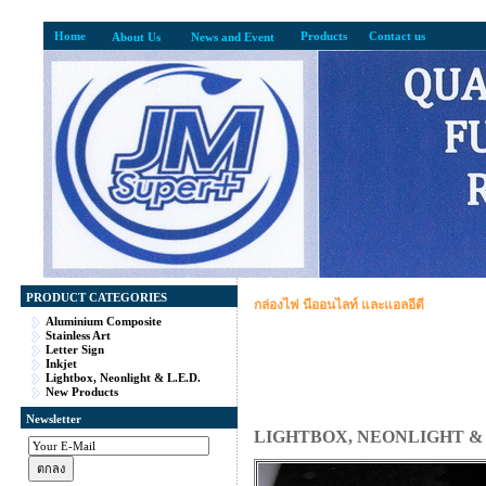
Home
Products
Contact us
About Us
News and Event
PRODUCT CATEGORIES
กล่องไฟ นีออนไลท์ และแอลอีดี
Aluminium Composite
Stainless Art
Letter Sign
Inkjet
Lightbox, Neonlight & L.E.D.
New Products
Newsletter
LIGHTBOX, NEONLIGHT & L