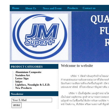
Home
Products
Contact us
About Us
News and Event
Welcome to website
PRODUCT CATEGORIES
Aluminium Composite
Stainless Art
บริษัท ฯ เปิดดำเนินธุรกิจป้ายโฆ
Letter Sign
กำหนดส่งมอบงานต้องตรงต่อเวลาที่ได้ตกลงก
Inkjet
ป้องกันความเสียหายที่จะเกิดขึ้นกับลูกค้า 
Lightbox, Neonlight & L.E.D.
แพ่งและพาณิชย์ มีใบทะเบียนภาษีมูลค่าเพิ
New Products
บริษัท ฯ เป็นทั้งผู้ผลิต และผู้จำหน่ายโดย
Newsletter
เป็นไปอย่างยุติธรรม ลูกค้าสามารถตรวจสอบราค
แม้ลูกค้าจะไม่ซื้อหรือใช้บริการกับทางบริษัท
หน้าไซด์งาน, ที่บริษัท หรือตามสถานที่ ที่ลูก