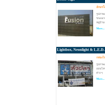
อักษรโ
รูปภาพ
ขนแมว (
หมู่บ้า
More...
Lightbox, Neonlight & L.E.D.
กล่องไ
รูปภาพง
ออนไลท
ต่าง ๆ
More...